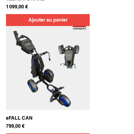
Prix
1 099,00 €
Ajouter au panier
eFALL CAN
Prix
799,00 €