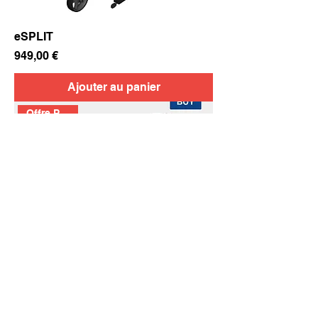
eSPLIT
Prix
949,00 €
Ajouter au panier
Offre Pâques