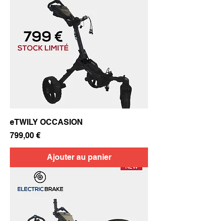
eTWILY OCCASION
Prix
799,00 €
Ajouter au panier