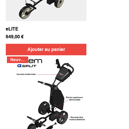
eLITE
Prix
649,00 €
Ajouter au panier
Nouveauté