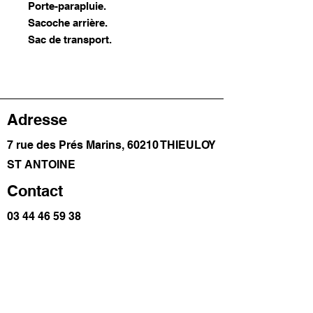
Porte-parapluie.
Sacoche arrière.
Sac de transport.
Adresse
7 rue des Prés Marins, 60210 THIEULOY
ST ANTOINE
Contact
03 44 46 59 38
contact@trolem.fr
SAV
06 76 69 63 47
-
03 44 13 31 93
-
sav@trolem.fr