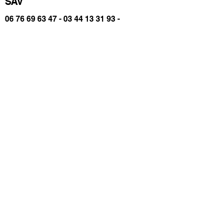
SAV
06 76 69 63 47
-
03 44 13 31 93
-
sav@trolem.fr
trolem.fr
CGV 2026
Mentions Légales