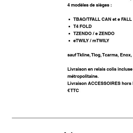
4 modèles de sièges :
TBAO/TFALL CAN et e FAL
T4 FOLD
TZENDO / e ZENDO
eTWILY / mTWILY
sauf Tkline, Tlog, Tcarma, Enox,
Livraison en relais colis inclu
métropolitaine.
Livraison ACCESSOIRES hors Fr
€ TTC