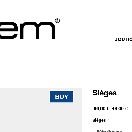
BOUTI
Sièges
Prix
Pr
 66,00 € 
49,00 €
original
p
Sièges
*
Sélectionner