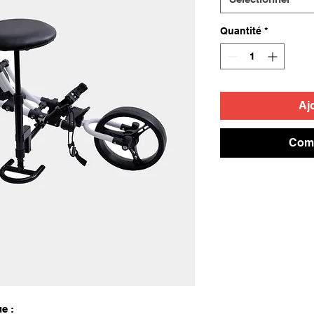
Quantité
*
Aj
Comm
e :